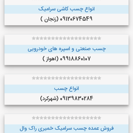
انواع چسب کاشی سرامیک
09120674549 (زنجان )
چسب صنعتی و اسپره های خودرویی
09918860107 (اهواز )
انواع چسب
09139830284 (شهرکرد)
فروش عمده چسب سرامیک خمیری راک وال