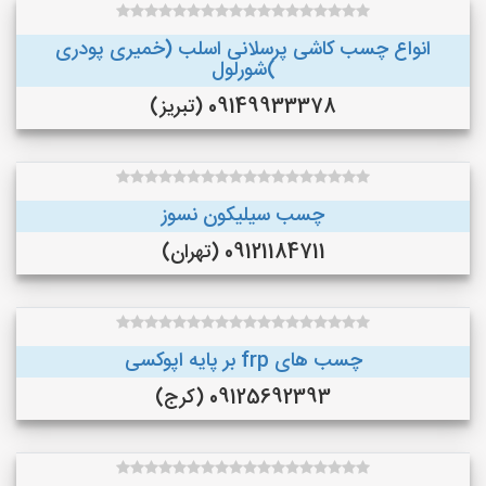
انواع چسب کاشی پرسلانی اسلب (خمیری پودری
)شورلول
09149933378 (تبریز)
چسب سیلیکون نسوز
09121184711 (تهران)
چسب های frp بر پایه اپوکسی
09125692393 (کرج)