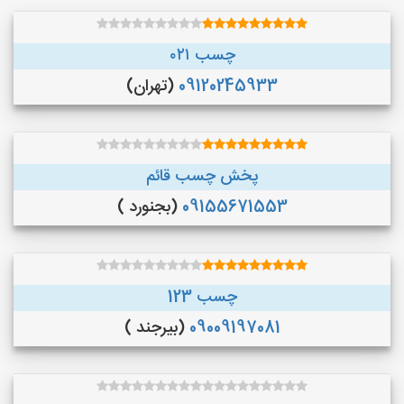
چسب ۰۲۱
09120245933
(تهران)
پخش چسب قائم
09155671553
(بجنورد )
چسب 123
09009197081
(بیرجند )