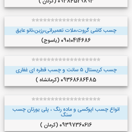
09384529893 (گرگان )
چسب کاشی گروت،ملات تعمیراتی،رزین،نانو عایق
09010414686 (یاسوج)
چسب کریستال ۵ سانت و چسب قطره ای غفاری
09368686485 (کرمانشاه )
انواع چسب اپوکسی و ماده رنگ ، پلی یورتان چسب
سنگ
09397360616 (کرمان )