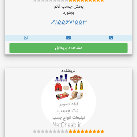
پخش چسب قائم
بجنورد
09155671553
مشاهده پروفایل
فروشنده