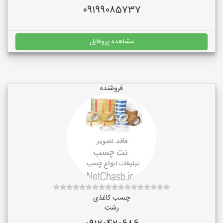
09199085737
مشاهده پروفایل
فروشنده
چسب کاغذی
رشت