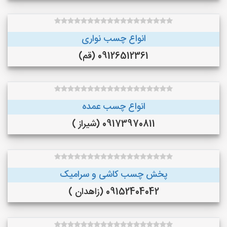
انواع چسب نواری
09126512361 (قم)
انواع چسب عمده
09173970811 (شیراز )
پخش چسب کاشی و سرامیک
09152404042 (زاهدان )