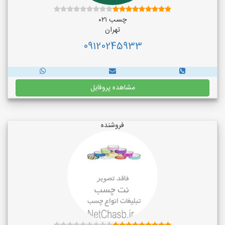
چسب ۰۲۱
تهران
09120245933
مشاهده پروفایل
فروشنده