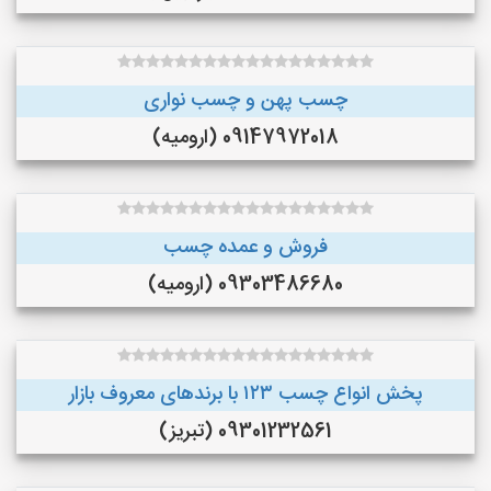
چسب پهن و چسب نواری
09147972018 (ارومیه)
فروش و عمده چسب
09303486680 (ارومیه)
پخش انواع چسب ۱۲۳ با برندهای معروف بازار
09301232561 (تبریز)