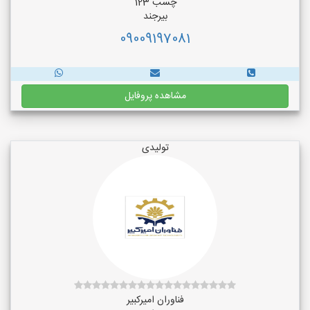
چسب 123
بیرجند
09009197081
مشاهده پروفایل
تولیدی
فناوران امیرکبیر