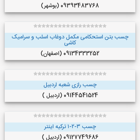
09393483768 (بوشهر)
چسب بتن استحکامی مکمل دوغاب اسلب و سرامیک
کاشی
09134333252 (اصفهان)
چسب رازی شعبه اردبیل
09144541524 (اردبیل )
چسب ۳-۲-۱ ترکیه اینتر
09127749686 (اردبیل )