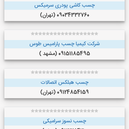
چسب کاشی پودری سرمیکس
09034332760 (تهران)
شرکت کیمیا چسب پارامیس طوس
09151185495 (مشهد )
چسب هبلکس اتصالات
09124854159 (تهران)
چسب نسوز سرامیکی