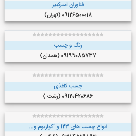
فناوران امیرکبیر
09126500018 (تهران)
رنگ و چسب
09199085737 (همدان)
چسب کاغذی
09120420686 (رشت )
انواع چسب های 123 و آکواریوم و...