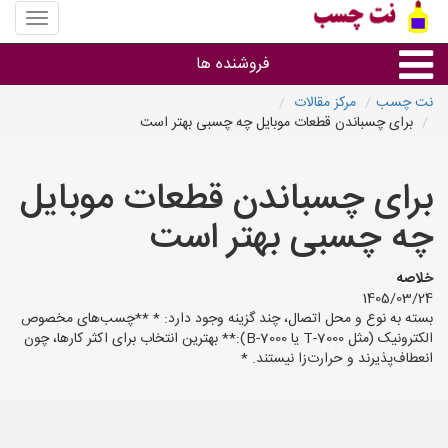
منوی
سایت
نت
فروشنده ها
چسب
نت چسب
مرکز مقالات
برای چسباندن قطعات موبایل چه چسبی بهتر است
گروه ها
برای چسباندن قطعات موبایل
استان ها
چه چسبی بهتر است
خلاصه
1405/03/24
بسته به نوع و محل اتصال، چند گزینه وجود دارد: * **چسب‌های مخصوص
الکترونیک (مثل T-7000 یا B-7000):** بهترین انتخاب برای اکثر کارها، چون
انعطاف‌پذیرند و حرارت‌زا نیستند. *