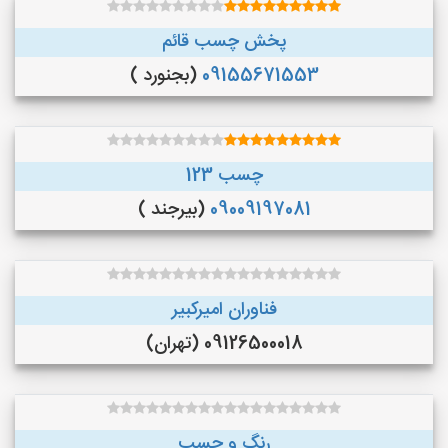
پخش چسب قائم
09155671553
(بجنورد )
چسب 123
09009197081
(بیرجند )
فناوران امیرکبیر
09126500018 (تهران)
رنگ و چسب