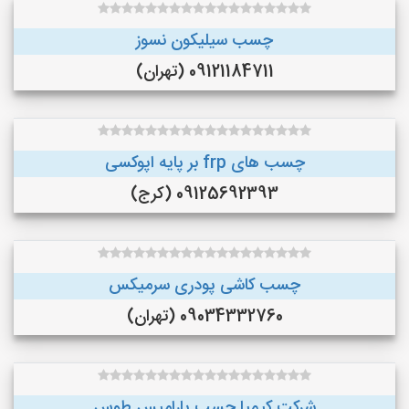
چسب سیلیکون نسوز
09121184711 (تهران)
چسب های frp بر پایه اپوکسی
09125692393 (کرج)
چسب کاشی پودری سرمیکس
09034332760 (تهران)
شرکت کیمیا چسب پارامیس طوس