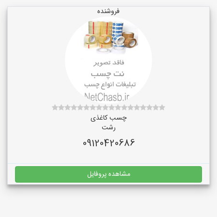
فروشنده
چسب کاغذی
رشت
09120420686
مشاهده پروفایل