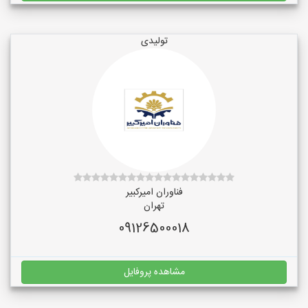
تولیدی
فناوران امیرکبیر
تهران
09126500018
مشاهده پروفایل