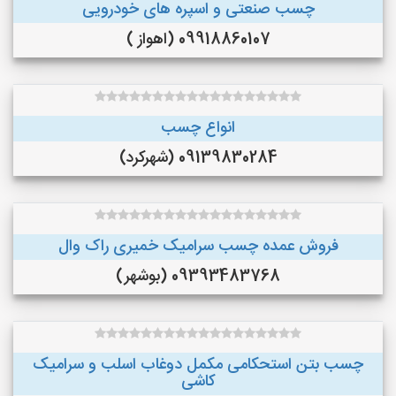
چسب صنعتی و اسپره های خودرویی
09918860107 (اهواز )
انواع چسب
09139830284 (شهرکرد)
فروش عمده چسب سرامیک خمیری راک وال
09393483768 (بوشهر)
چسب بتن استحکامی مکمل دوغاب اسلب و سرامیک
کاشی