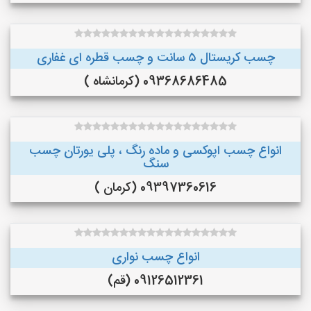
چسب کریستال ۵ سانت و چسب قطره ای غفاری
09368686485 (کرمانشاه )
انواع چسب اپوکسی و ماده رنگ ، پلی یورتان چسب
سنگ
09397360616 (کرمان )
انواع چسب نواری
09126512361 (قم)