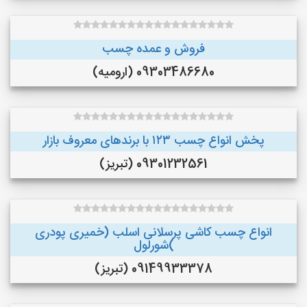
فروش و عمده چسب
09303486680 (ارومیه)
پخش انواع چسب ۱۲۳ با برندهای معروف بازار
09301232561 (تبریز)
انواع چسب کاشی پرسلانی اسلب (خمیری پودری
)شورلول
09149933378 (تبریز)