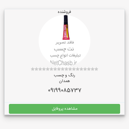
فروشنده
رنگ و چسب
همدان
09199085737
مشاهده پروفایل