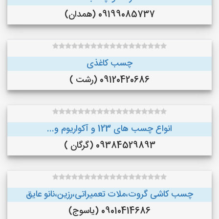
09199085737 (همدان)
چسب کاغذی
09120420686 (رشت )
انواع چسب های 123 و آکواریوم و...
09384529893 (گرگان )
چسب کاشی گروت،ملات تعمیراتی،رزین،نانو عایق
09010414686 (یاسوج)