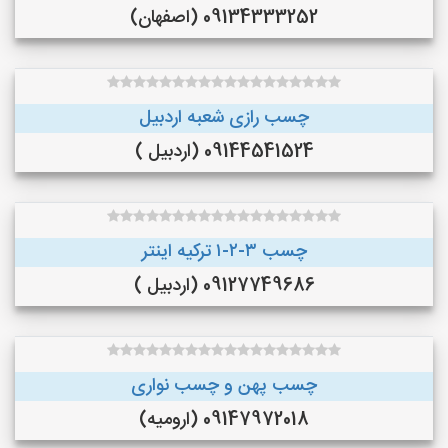
09134333252 (اصفهان)
چسب رازی شعبه اردبیل
09144541524 (اردبیل )
چسب ۳-۲-۱ ترکیه اینتر
09127749686 (اردبیل )
چسب پهن و چسب نواری
09147972018 (ارومیه)