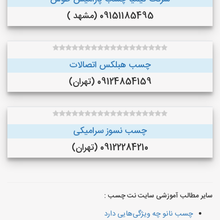
09151185495 (مشهد )
چسب هبلکس اتصالات
09124854159 (تهران)
چسب نسوز سرامیکی
09122284210 (تهران)
سایر مطالب آموزشی سایت نت چسب :
چسب‌ نانو چه ویژگی‌هایی دارد