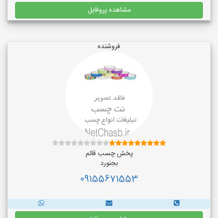
مشاهده پروفایل
فروشنده
پخش چسب قائم
بجنورد
09155671553