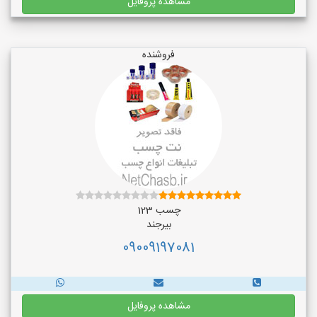
مشاهده پروفایل
فروشنده
چسب 123
بیرجند
09009197081
مشاهده پروفایل