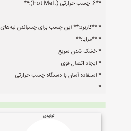
**6. چسب حرارتی (Hot Melt):**
* **کاربرد:** این چسب برای چسباندن لبه‌های نوار PVC به قطعات MDF و همچنین برای اتصال قطعات کوچک استفاد
* **مزایا:**
* خشک شدن سریع
* ایجاد اتصال قوی
* استفاده آسان با دستگاه چسب حرارتی
*
تولیدی