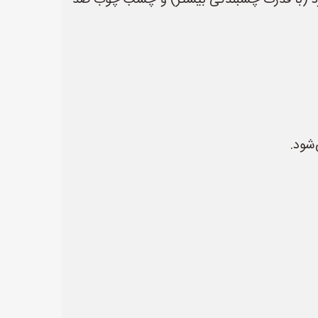
د (با قدرت چسبندگی بیشتر) و چسب چوب ضد
شود.