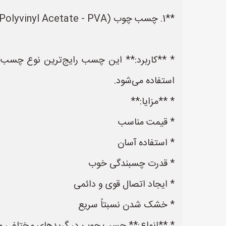
**1. چسب چوب (Polyvinyl Acetate - PVA):**
* **کاربرد:** این چسب رایج‌ترین نوع چسب د
استفاده می‌شود.
* **مزایا:**
* قیمت مناسب
* استفاده آسان
* قدرت چسبندگی خوب
* ایجاد اتصال قوی و دائمی
* خشک شدن نسبتاً سریع