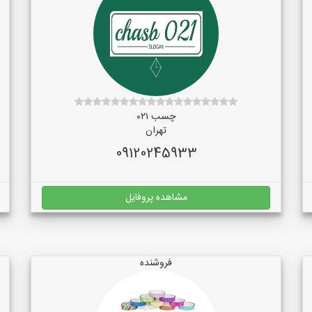
چسب ۰۲۱
تهران
09120245933
مشاهده پروفایل
فروشنده