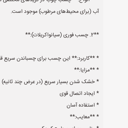
* **انواع:** چسب چوب در گریدهای مختلفی 
آب (برای محیط‌های مرطوب) موجود است.
**2. چسب فوری (سیانواکریلات):**
* **کاربرد:** این چسب برای چسباندن سریع قط
* **مزایا:**
* خشک شدن بسیار سریع (در عرض چند ثانیه)
* ایجاد اتصال قوی
* استفاده آسان
* **معایب:**