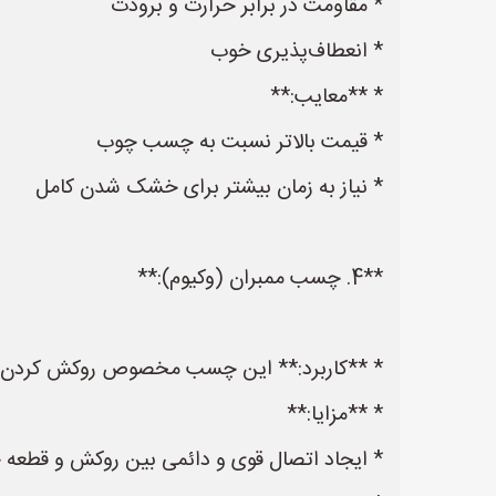
* مقاومت در برابر حرارت و برودت
* انعطاف‌پذیری خوب
* **معایب:**
* قیمت بالاتر نسبت به چسب چوب
* نیاز به زمان بیشتر برای خشک شدن کامل
**4. چسب ممبران (وکیوم):**
* **کاربرد:** این چسب مخصوص روکش کردن درب‌ها و قطع
* **مزایا:**
* ایجاد اتصال قوی و دائمی بین روکش و قطعه 