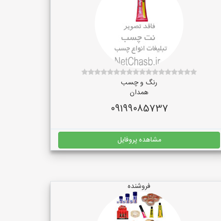
رنگ و چسب
همدان
09199085737
مشاهده پروفایل
فروشنده