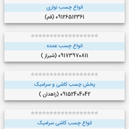
انواع چسب نواری
09126512361 (قم)
انواع چسب عمده
09173970811 (شیراز )
پخش چسب کاشی و سرامیک
09152404042 (زاهدان )
انواع چسب کاشی سرامیک