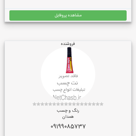
مشاهده پروفایل
فروشنده
رنگ و چسب
همدان
09199085737