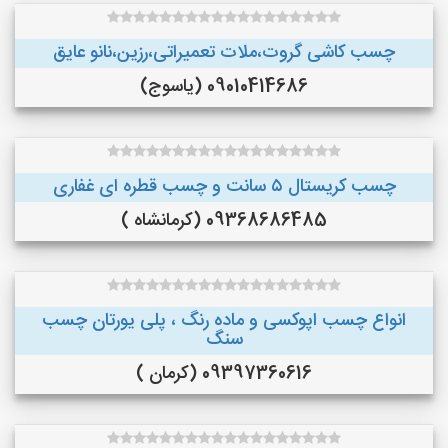
چسب کاشی گروت،ملات تعمیراتی،رزین،نانو عایق
09010414686 (یاسوج)
چسب کریستال ۵ سانت و چسب قطره ای غفاری
09368686485 (کرمانشاه )
انواع چسب اپوکسی و ماده رنگ ، پلی یورتان چسب
سنگ
09397360616 (کرمان )