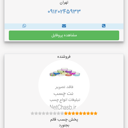
تهران
09120245933
مشاهده پروفایل
فروشنده
پخش چسب قائم
بجنورد