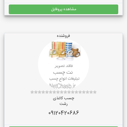
مشاهده پروفایل
فروشنده
چسب کاغذی
رشت
09120420686