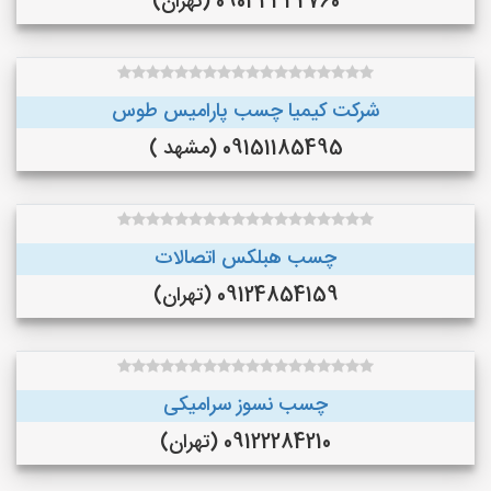
09034332760 (تهران)
شرکت کیمیا چسب پارامیس طوس
09151185495 (مشهد )
چسب هبلکس اتصالات
09124854159 (تهران)
چسب نسوز سرامیکی
09122284210 (تهران)