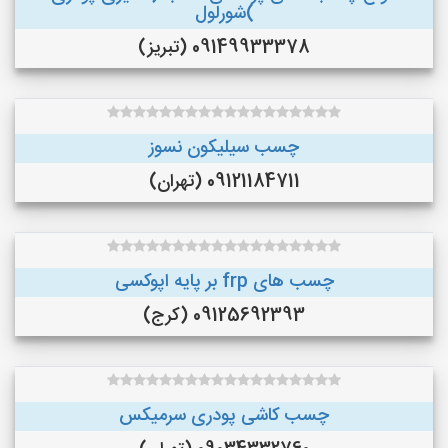
)شورلول
09149933378 (تبریز)
چسب سیلیکون نسوز
09121184711 (تهران)
چسب های frp بر پایه اپوکسی
09125692393 (کرج)
چسب کاشی پودری سرمیکس