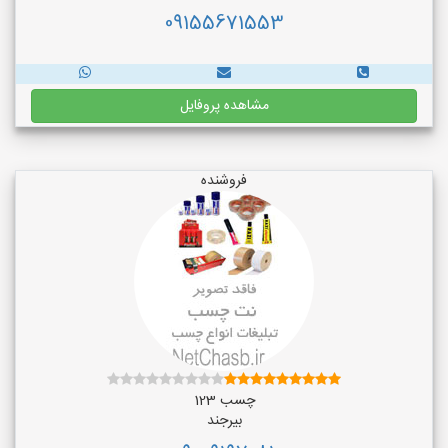
09155671553
مشاهده پروفایل
فروشنده
چسب 123
بیرجند