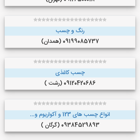
رنگ و چسب
09199085737 (همدان)
چسب کاغذی
09120420686 (رشت )
انواع چسب های 123 و آکواریوم و...
09384529893 (گرگان )