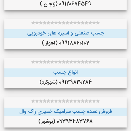
09120674549 (زنجان )
چسب صنعتی و اسپره های خودرویی
09918860107 (اهواز )
انواع چسب
09139830284 (شهرکرد)
فروش عمده چسب سرامیک خمیری راک وال
09393483768 (بوشهر)