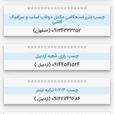
چسب بتن استحکامی مکمل دوغاب اسلب و سرامیک
کاشی
09134333252 (اصفهان)
چسب رازی شعبه اردبیل
09144541524 (اردبیل )
چسب ۳-۲-۱ ترکیه اینتر
09127749686 (اردبیل )