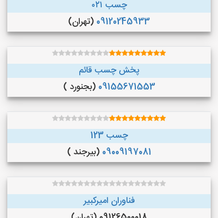
چسب ۰۲۱
09120245933
(تهران)
پخش چسب قائم
09155671553
(بجنورد )
چسب 123
09009197081
(بیرجند )
فناوران امیرکبیر
09126500018 (تهران)