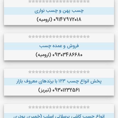
چسب پهن و چسب نواری
09147972018 (ارومیه)
فروش و عمده چسب
09303486680 (ارومیه)
پخش انواع چسب ۱۲۳ با برندهای معروف بازار
09301232561 (تبریز)
انواع چسب کاشی پرسلانی اسلب (خمیری پودری