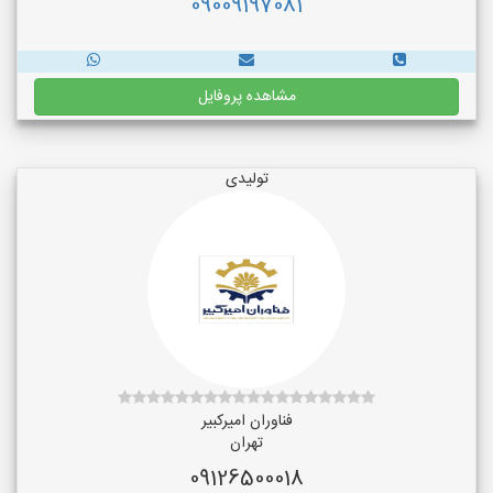
09009197081
مشاهده پروفایل
تولیدی
فناوران امیرکبیر
تهران
09126500018