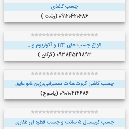
چسب کاغذی
09120420686 (رشت )
انواع چسب های 123 و آکواریوم و...
09384529893 (گرگان )
چسب کاشی گروت،ملات تعمیراتی،رزین،نانو عایق
09010414686 (یاسوج)
چسب کریستال ۵ سانت و چسب قطره ای غفاری