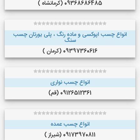
09368686485 (کرمانشاه )
انواع چسب اپوکسی و ماده رنگ ، پلی یورتان چسب
سنگ
09397360616 (کرمان )
انواع چسب نواری
09126512361 (قم)
انواع چسب عمده
09173970811 (شیراز )