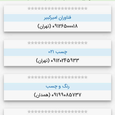
فناوران امیرکبیر
09126500018 (تهران)
چسب ۰۲۱
09120245933 (تهران)
رنگ و چسب
09199085737 (همدان)