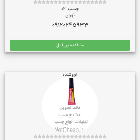
چسب ۰۲۱
تهران
09120245933
مشاهده پروفایل
فروشنده