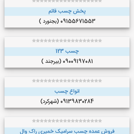
پخش چسب قائم
09155671553 (بجنورد )
چسب 123
09009197081 (بیرجند )
انواع چسب
09139830284 (شهرکرد)
فروش عمده چسب سرامیک خمیری راک وال