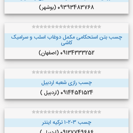
09393483768 (بوشهر)
چسب بتن استحکامی مکمل دوغاب اسلب و سرامیک
کاشی
09134333252 (اصفهان)
چسب رازی شعبه اردبیل
09144541524 (اردبیل )
چسب ۳-۲-۱ ترکیه اینتر
09127749686 (اردبیل )