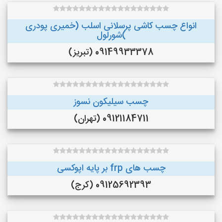
انواع چسب کاشی پرسلانی اسلب (خمیری پودری
)شورلول
09149933378 (تبریز)
چسب سیلیکون نسوز
09121184711 (تهران)
چسب های frp بر پایه اپوکسی
09125692393 (کرج)