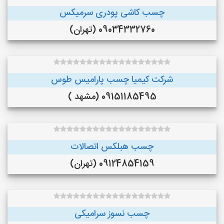
چسب کاشی پودری سرمیکس
09034332760 (تهران)
شرکت کیمیا چسب پارامیس طوس
09151185495 (مشهد )
چسب هبلکس اتصالات
09124854159 (تهران)
چسب نسوز سرامیکی