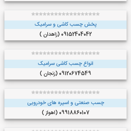
پخش چسب کاشی و سرامیک
09152404042 (زاهدان )
انواع چسب کاشی سرامیک
09120674549 (زنجان )
چسب صنعتی و اسپره های خودرویی
09918860107 (اهواز )