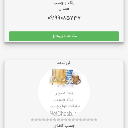
رنگ و چسب
همدان
09199085737
مشاهده پروفایل
فروشنده
چسب کاغذی