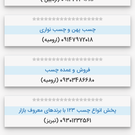
چسب پهن و چسب نواری
09147972018 (ارومیه)
فروش و عمده چسب
09303486680 (ارومیه)
پخش انواع چسب ۱۲۳ با برندهای معروف بازار
09301232561 (تبریز)