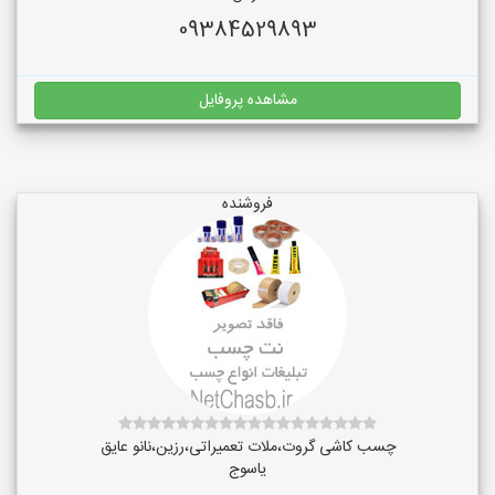
09384529893
مشاهده پروفایل
فروشنده
چسب کاشی گروت،ملات تعمیراتی،رزین،نانو عایق
یاسوج