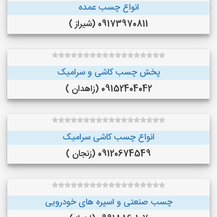
انواع چسب عمده
09173970811 (شیراز )
پخش چسب کاشی و سرامیک
09152404042 (زاهدان )
انواع چسب کاشی سرامیک
09120674549 (زنجان )
چسب صنعتی و اسپره های خودرویی