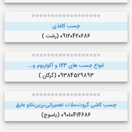
چسب کاغذی
09120420686 (رشت )
انواع چسب های 123 و آکواریوم و...
09384529893 (گرگان )
چسب کاشی گروت،ملات تعمیراتی،رزین،نانو عایق
09010414686 (یاسوج)