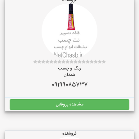
فروشنده
رنگ و چسب
همدان
09199085737
مشاهده پروفایل
فروشنده