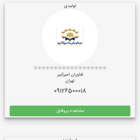
تولیدی
فناوران امیرکبیر
تهران
09126500018
مشاهده پروفایل