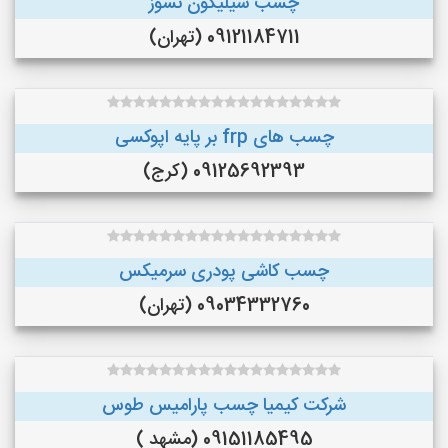
چسب سیلیکون نسوز
09121184711 (تهران)
چسب های frp بر پایه اپوکسی
09125692393 (کرج)
چسب کاشی پودری سرمیکس
09034332760 (تهران)
شرکت کیمیا چسب پارامیس طوس
09151185495 (مشهد )