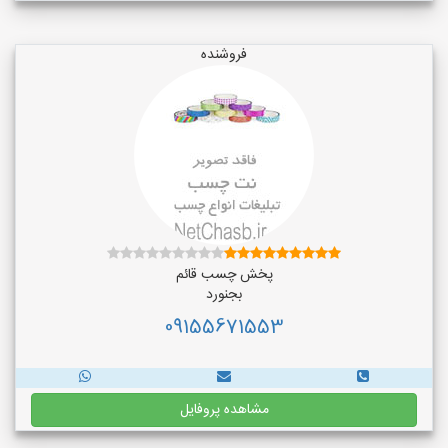
فروشنده
پخش چسب قائم
بجنورد
09155671553
مشاهده پروفایل