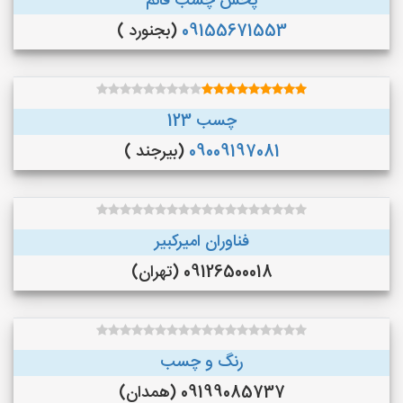
پخش چسب قائم
09155671553
(بجنورد )
چسب 123
09009197081
(بیرجند )
فناوران امیرکبیر
09126500018 (تهران)
رنگ و چسب
09199085737 (همدان)