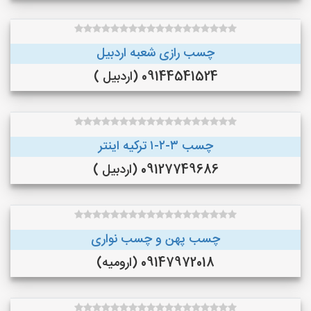
چسب رازی شعبه اردبیل
09144541524 (اردبیل )
چسب ۳-۲-۱ ترکیه اینتر
09127749686 (اردبیل )
چسب پهن و چسب نواری
09147972018 (ارومیه)