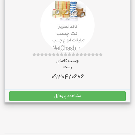
چسب کاغذی
رشت
09120420686
مشاهده پروفایل