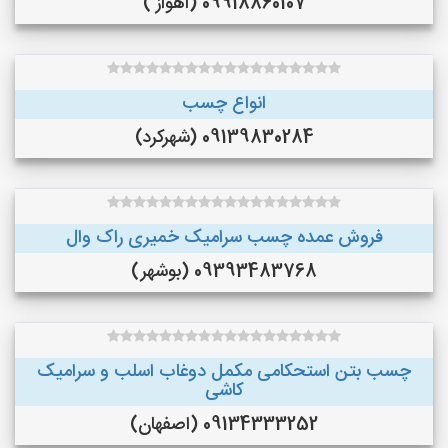
09918860107 (اهواز )
انواع چسب
09139830284 (شهرکرد)
فروش عمده چسب سرامیک خمیری راک وال
09393483768 (بوشهر)
چسب بتن استحکامی مکمل دوغاب اسلب و سرامیک
کاشی
09134333252 (اصفهان)