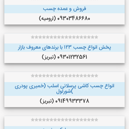
فروش و عمده چسب
09303486680 (ارومیه)
پخش انواع چسب ۱۲۳ با برندهای معروف بازار
09301232561 (تبریز)
انواع چسب کاشی پرسلانی اسلب (خمیری پودری
)شورلول
09149933378 (تبریز)