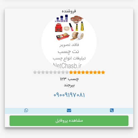
فروشنده
چسب 123
بیرجند
09009197081
مشاهده پروفایل