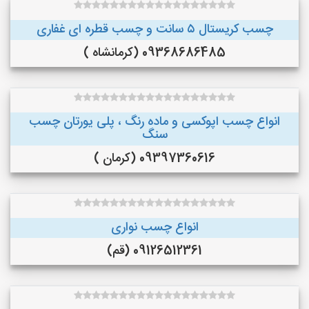
چسب کریستال ۵ سانت و چسب قطره ای غفاری
09368686485 (کرمانشاه )
انواع چسب اپوکسی و ماده رنگ ، پلی یورتان چسب
سنگ
09397360616 (کرمان )
انواع چسب نواری
09126512361 (قم)