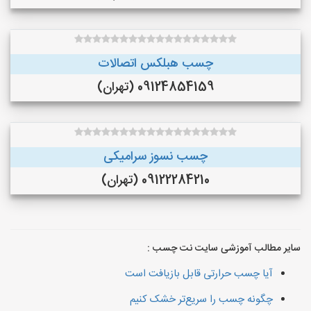
چسب هبلکس اتصالات
09124854159 (تهران)
چسب نسوز سرامیکی
09122284210 (تهران)
سایر مطالب آموزشی سایت نت چسب :
آیا چسب حرارتی قابل بازیافت است
چگونه چسب را سریع‌تر خشک کنیم