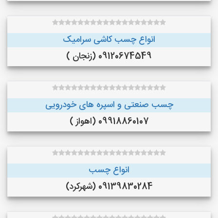
انواع چسب کاشی سرامیک
09120674549 (زنجان )
چسب صنعتی و اسپره های خودرویی
09918860107 (اهواز )
انواع چسب
09139830284 (شهرکرد)