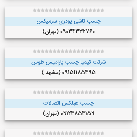
چسب کاشی پودری سرمیکس
09034332760 (تهران)
شرکت کیمیا چسب پارامیس طوس
09151185495 (مشهد )
چسب هبلکس اتصالات
09124854159 (تهران)