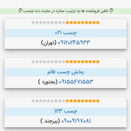
تلفن فروشنده ها به ترتیب ستاره در سایت نت چسب
چسب ۰۲۱
09120245933
(تهران)
پخش چسب قائم
09155671553
(بجنورد )
چسب 123
09009197081
(بیرجند )