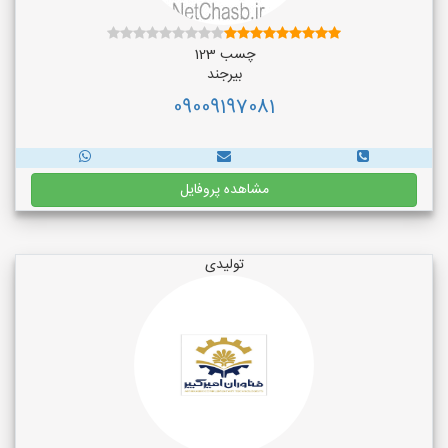
چسب 123
بیرجند
09009197081
مشاهده پروفایل
تولیدی