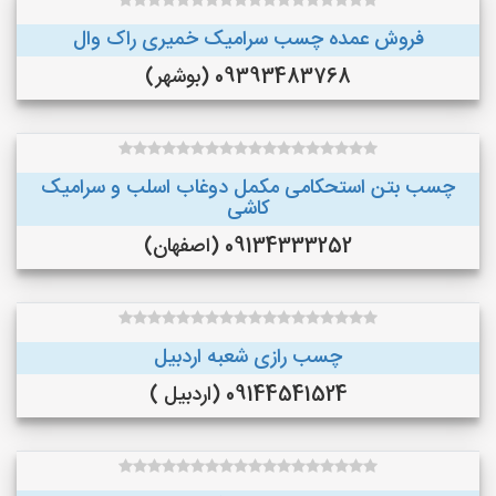
فروش عمده چسب سرامیک خمیری راک وال
09393483768 (بوشهر)
چسب بتن استحکامی مکمل دوغاب اسلب و سرامیک
کاشی
09134333252 (اصفهان)
چسب رازی شعبه اردبیل
09144541524 (اردبیل )