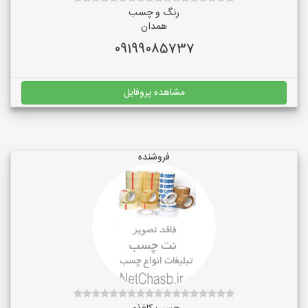
رنگ و چسب
همدان
09199085737
مشاهده پروفایل
فروشنده