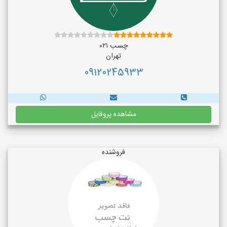
چسب ۰۲۱
تهران
09120245933
مشاهده پروفایل
فروشنده