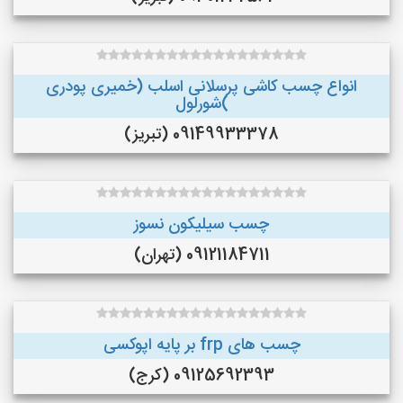
انواع چسب کاشی پرسلانی اسلب (خمیری پودری
)شورلول
09149933378 (تبریز)
چسب سیلیکون نسوز
09121184711 (تهران)
چسب های frp بر پایه اپوکسی
09125692393 (کرج)