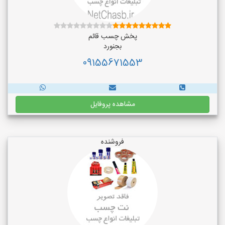
پخش چسب قائم
بجنورد
09155671553
مشاهده پروفایل
فروشنده