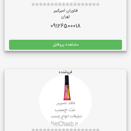
فناوران امیرکبیر
تهران
09126500018
مشاهده پروفایل
فروشنده