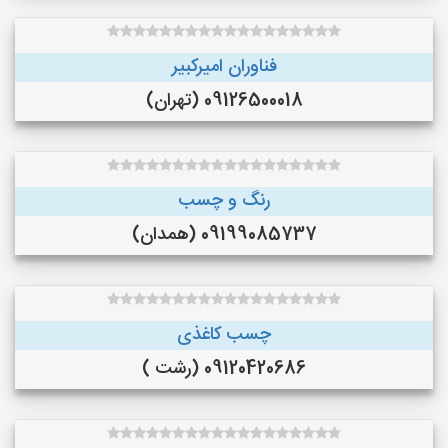
فناوران امیرکبیر
09126500018 (تهران)
رنگ و چسب
09199085737 (همدان)
چسب کاغذی
09120420686 (رشت )