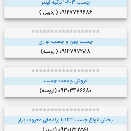
چسب ۳-۲-۱ ترکیه اینتر
09127749686 (اردبیل )
چسب پهن و چسب نواری
09147972018 (ارومیه)
فروش و عمده چسب
09303486680 (ارومیه)
پخش انواع چسب ۱۲۳ با برندهای معروف بازار
09301232561 (تبریز)