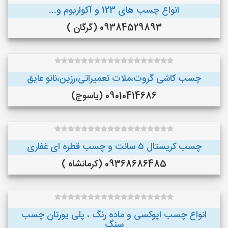
انواع چسب های 123 و آکواریوم و...
09384529893 (گرگان )
چسب کاشی گروت،ملات تعمیراتی،رزین،نانو عایق
09010414686 (یاسوج)
چسب کریستال ۵ سانت و چسب قطره ای غفاری
09368686485 (کرمانشاه )
انواع چسب اپوکسی و ماده رنگ ، پلی یورتان چسب
سنگ