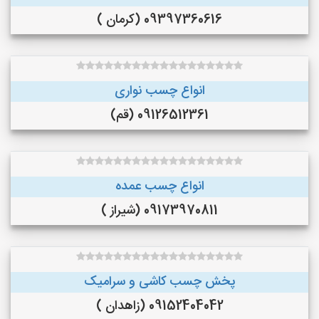
09397360616 (کرمان )
انواع چسب نواری
09126512361 (قم)
انواع چسب عمده
09173970811 (شیراز )
پخش چسب کاشی و سرامیک
09152404042 (زاهدان )