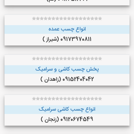
انواع چسب عمده
09173970811 (شیراز )
پخش چسب کاشی و سرامیک
09152404042 (زاهدان )
انواع چسب کاشی سرامیک
09120674549 (زنجان )