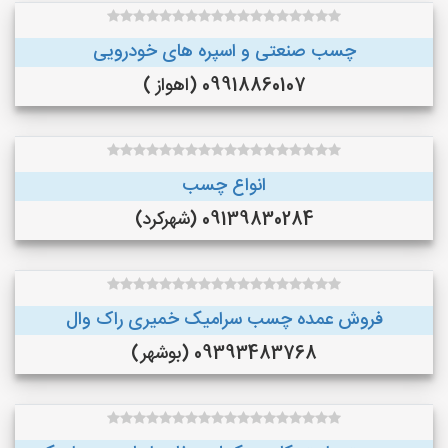
چسب صنعتی و اسپره های خودرویی
09918860107 (اهواز )
انواع چسب
09139830284 (شهرکرد)
فروش عمده چسب سرامیک خمیری راک وال
09393483768 (بوشهر)