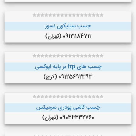
چسب سیلیکون نسوز
09121184711 (تهران)
چسب های frp بر پایه اپوکسی
09125692393 (کرج)
چسب کاشی پودری سرمیکس
09034332760 (تهران)