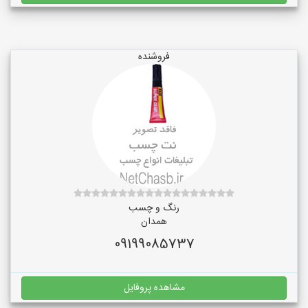
فروشنده
رنگ و چسب
همدان
09199085737
مشاهده پروفایل