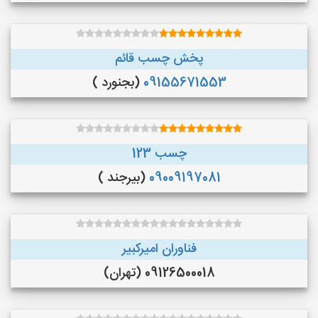
پخش چسب قائم
09155671553
(بجنورد )
چسب 123
09009197081
(بیرجند )
فناوران امیرکبیر
09126500018 (تهران)