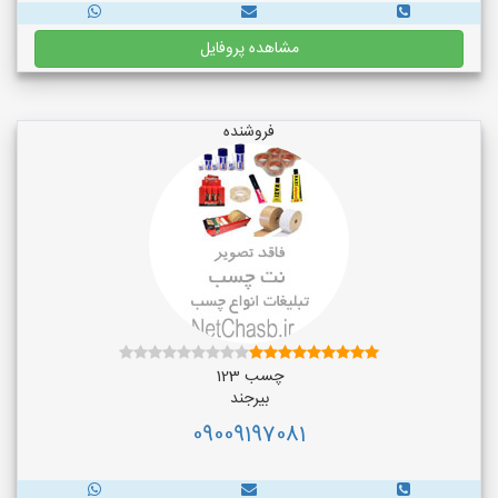
مشاهده پروفایل
فروشنده
چسب 123
بیرجند
09009197081