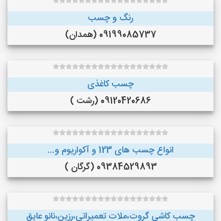
رنگ و چسب
09199085737 (همدان)
چسب کاغذی
09120420686 (رشت )
انواع چسب های 123 و آکواریوم و...
09384529893 (گرگان )
چسب کاشی گروت،ملات تعمیراتی،رزین،نانو عایق