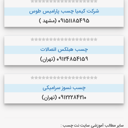
شرکت کیمیا چسب پارامیس طوس
09151185495 (مشهد )
چسب هبلکس اتصالات
09124854159 (تهران)
چسب نسوز سرامیکی
09122284210 (تهران)
سایر مطالب آموزشی سایت نت چسب :