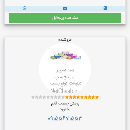
مشاهده پروفایل
فروشنده
پخش چسب قائم
بجنورد
09155671553