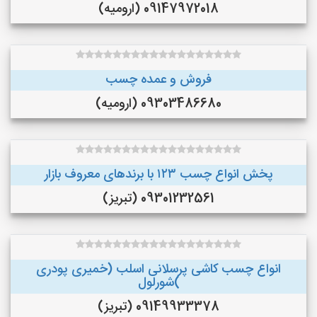
09147972018 (ارومیه)
فروش و عمده چسب
09303486680 (ارومیه)
پخش انواع چسب ۱۲۳ با برندهای معروف بازار
09301232561 (تبریز)
انواع چسب کاشی پرسلانی اسلب (خمیری پودری
)شورلول
09149933378 (تبریز)