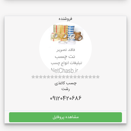
فروشنده
چسب کاغذی
رشت
09120420686
مشاهده پروفایل