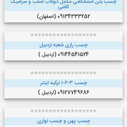
چسب بتن استحکامی مکمل دوغاب اسلب و سرامیک
کاشی
09134333252 (اصفهان)
چسب رازی شعبه اردبیل
09144541524 (اردبیل )
چسب ۳-۲-۱ ترکیه اینتر
09127749686 (اردبیل )
چسب پهن و چسب نواری