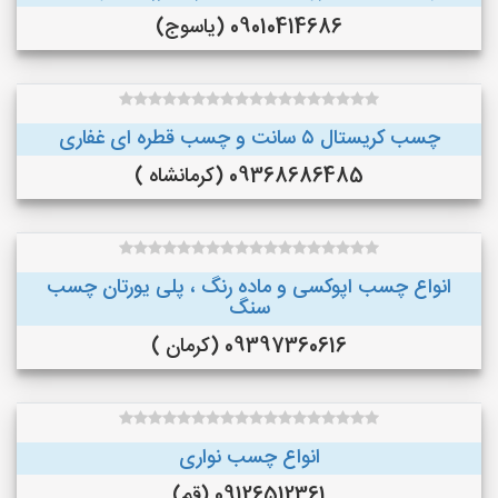
09010414686 (یاسوج)
چسب کریستال ۵ سانت و چسب قطره ای غفاری
09368686485 (کرمانشاه )
انواع چسب اپوکسی و ماده رنگ ، پلی یورتان چسب
سنگ
09397360616 (کرمان )
انواع چسب نواری
09126512361 (قم)