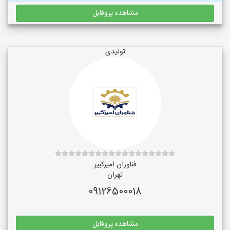
مشاهده پروفایل
تولیدی
فناوران امیرکبیر
تهران
09126500018
مشاهده پروفایل