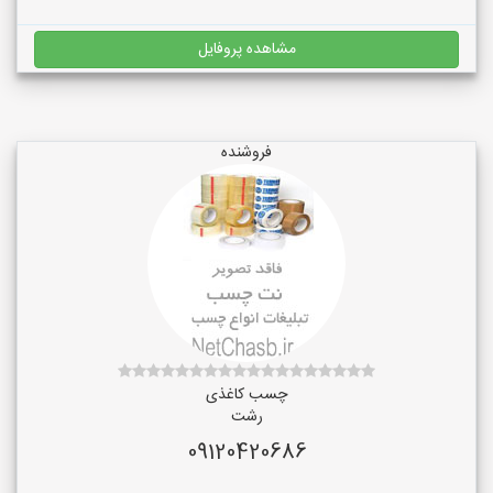
مشاهده پروفایل
فروشنده
چسب کاغذی
رشت
09120420686