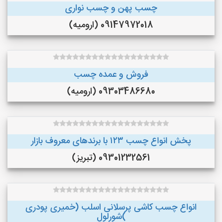
چسب پهن و چسب نواری
09147972018 (ارومیه)
فروش و عمده چسب
09303486680 (ارومیه)
پخش انواع چسب ۱۲۳ با برندهای معروف بازار
09301232561 (تبریز)
انواع چسب کاشی پرسلانی اسلب (خمیری پودری
)شورلول