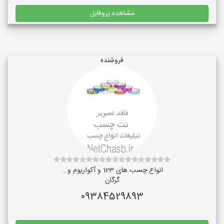
مشاهده پروفایل
فروشنده
انواع چسب های 123 و آکواریوم و...
گرگان
09384529893