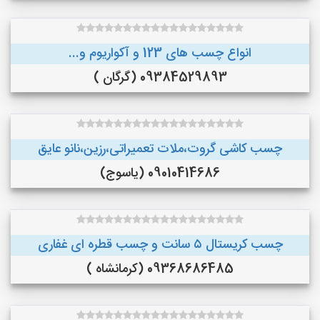
انواع چسب های 123 و آکواریوم و...
09384529893 (گرگان )
چسب کاشی گروت،ملات تعمیراتی،رزین،نانو عایق
09010414686 (یاسوج)
چسب کریستال ۵ سانت و چسب قطره ای غفاری
09368686485 (کرمانشاه )