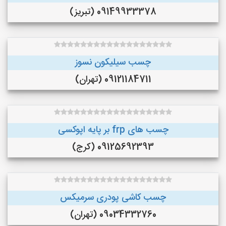
09149933378 (تبریز)
چسب سیلیکون نسوز
09121184711 (تهران)
چسب های frp بر پایه اپوکسی
09125692393 (کرج)
چسب کاشی پودری سرمیکس
09034332760 (تهران)