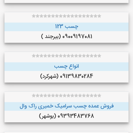
چسب 123
09009197081 (بیرجند )
انواع چسب
09139830284 (شهرکرد)
فروش عمده چسب سرامیک خمیری راک وال
09393483768 (بوشهر)