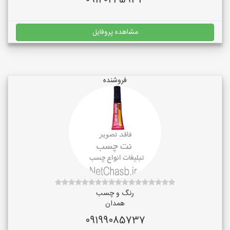
09120245933
مشاهده پروفایل
فروشنده
رنگ و چسب
همدان
09199085737