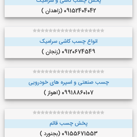
پخش چسب کاشی و سرامیک
09152404042 (زاهدان )
انواع چسب کاشی سرامیک
09120674549 (زنجان )
چسب صنعتی و اسپره های خودرویی
09918860107 (اهواز )
پخش چسب قائم
09155671553 (بجنورد )