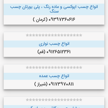
انواع چسب اپوکسی و ماده رنگ ، پلی یورتان چسب
سنگ
09397360616 (کرمان )
انواع چسب نواری
09126512361 (قم)
انواع چسب عمده
09173970811 (شیراز )