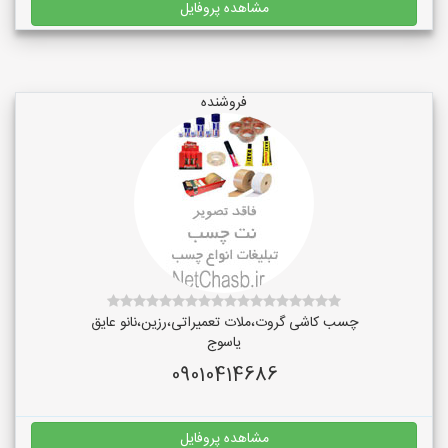
مشاهده پروفایل
فروشنده
چسب کاشی گروت،ملات تعمیراتی،رزین،نانو عایق
یاسوج
09010414686
مشاهده پروفایل