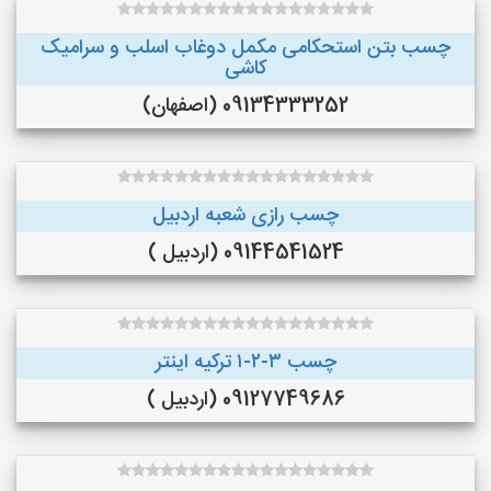
چسب بتن استحکامی مکمل دوغاب اسلب و سرامیک
کاشی
09134333252 (اصفهان)
چسب رازی شعبه اردبیل
09144541524 (اردبیل )
چسب ۳-۲-۱ ترکیه اینتر
09127749686 (اردبیل )