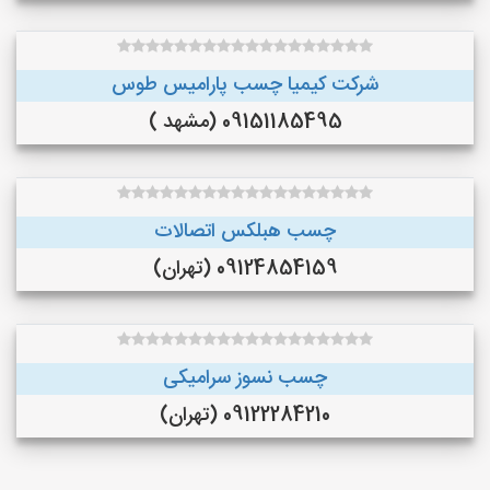
شرکت کیمیا چسب پارامیس طوس
09151185495 (مشهد )
چسب هبلکس اتصالات
09124854159 (تهران)
چسب نسوز سرامیکی
09122284210 (تهران)