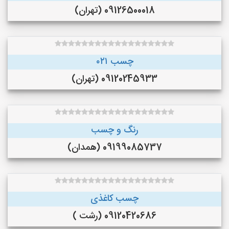
09126500018 (تهران)
چسب ۰۲۱
09120245933 (تهران)
رنگ و چسب
09199085737 (همدان)
چسب کاغذی
09120420686 (رشت )