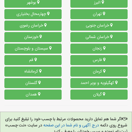
البرز
بوشهر
تهران
چهارمحال بختیاری
خراسان جنوبی
خراسان رضوی
خراسان شمالی
خوزستان
زنجان
سیستان و بلوچستان
فارس
قم
کرمان
کرمانشاه
کهگیلویه و بویر احمد
گلستان
گیلان
همدان
اگر شما هم تمایل دارید محصولات مرتبط با چسب خود را تبلیغ کنید برای
شروع روی دکمه
درج آگهی و نام شما در این صفحه
در سایت «نت چسب»
ثبت نام نموده و سپس خودتان را معرفی کنید.