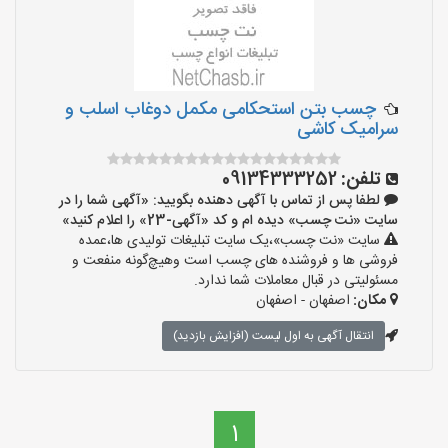
چسب بتن استحکامی مکمل دوغاب اسلب و
سرامیک کاشی
تلفن:
09134333252
لطفا پس از تماس با آگهی دهنده بگویید: «آگهی شما را در
سایت «نت چسب» دیده ام و کد «آگهی-23» را اعلام کنید»
سایت «نت چسب»،یک سایت تبلیغات تولیدی ها،عمده
فروشی ها و فروشنده های چسب است وهیچ‌گونه منفعت و
مسئولیتی در قبال معاملات شما ندارد.
مکان:
اصفهان - اصفهان
انتقال آگهی به اول لیست (افزایش بازدید)
1