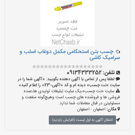
چسب بتن استحکامی مکمل دوغاب اسلب و
سرامیک کاشی
تلفن:
09134333252
لطفا پس از تماس با آگهی دهنده بگویید: «آگهی شما را در
سایت «نت چسب» دیده ام و کد «آگهی-23» را اعلام کنید»
سایت «نت چسب»،یک سایت تبلیغات تولیدی ها،عمده
فروشی ها و فروشنده های چسب است وهیچ‌گونه منفعت و
مسئولیتی در قبال معاملات شما ندارد.
مکان:
اصفهان - اصفهان
انتقال آگهی به اول لیست (افزایش بازدید)