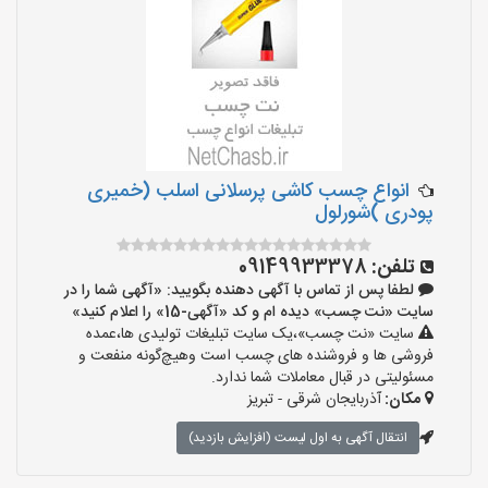
انواع چسب کاشی پرسلانی اسلب (خمیری
پودری )شورلول
تلفن:
09149933378
لطفا پس از تماس با آگهی دهنده بگویید: «آگهی شما را در
سایت «نت چسب» دیده ام و کد «آگهی-15» را اعلام کنید»
سایت «نت چسب»،یک سایت تبلیغات تولیدی ها،عمده
فروشی ها و فروشنده های چسب است وهیچ‌گونه منفعت و
مسئولیتی در قبال معاملات شما ندارد.
مکان:
آذربایجان شرقی - تبریز
انتقال آگهی به اول لیست (افزایش بازدید)