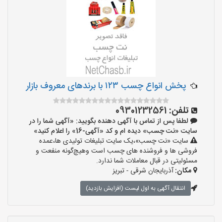
پخش انواع چسب ۱۲۳ با برندهای معروف بازار
تلفن:
09301232561
لطفا پس از تماس با آگهی دهنده بگویید: «آگهی شما را در
سایت «نت چسب» دیده ام و کد «آگهی-16» را اعلام کنید»
سایت «نت چسب»،یک سایت تبلیغات تولیدی ها،عمده
فروشی ها و فروشنده های چسب است وهیچ‌گونه منفعت و
مسئولیتی در قبال معاملات شما ندارد.
مکان:
آذربایجان شرقی - تبریز
انتقال آگهی به اول لیست (افزایش بازدید)