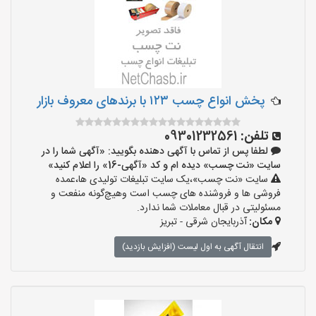
پخش انواع چسب ۱۲۳ با برندهای معروف بازار
تلفن:
09301232561
لطفا پس از تماس با آگهی دهنده بگویید: «آگهی شما را در
سایت «نت چسب» دیده ام و کد «آگهی-16» را اعلام کنید»
سایت «نت چسب»،یک سایت تبلیغات تولیدی ها،عمده
فروشی ها و فروشنده های چسب است وهیچ‌گونه منفعت و
مسئولیتی در قبال معاملات شما ندارد.
مکان:
آذربایجان شرقی - تبریز
انتقال آگهی به اول لیست (افزایش بازدید)