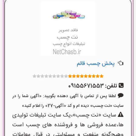
پخش چسب قائم
تلفن:
09155671553
لطفا پس از تماس با آگهی دهنده بگویید: «آگهی شما را در
سایت «نت چسب» دیده ام و کد «آگهی-27» را اعلام کنید»
سایت «نت چسب»،یک سایت تبلیغات تولیدی
ها،عمده فروشی ها و فروشنده های چسب است
وهیچ‌گونه منفعت و مسئولیتی در قبال معاملات