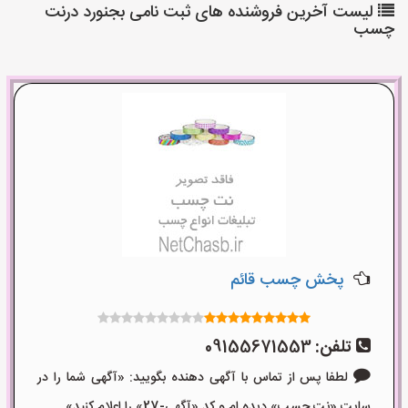
لیست آخرین فروشنده های ثبت نامی بجنورد درنت
چسب
پخش چسب قائم
تلفن:
09155671553
لطفا پس از تماس با آگهی دهنده بگویید: «آگهی شما را در
سایت «نت چسب» دیده ام و کد «آگهی-27» را اعلام کنید»