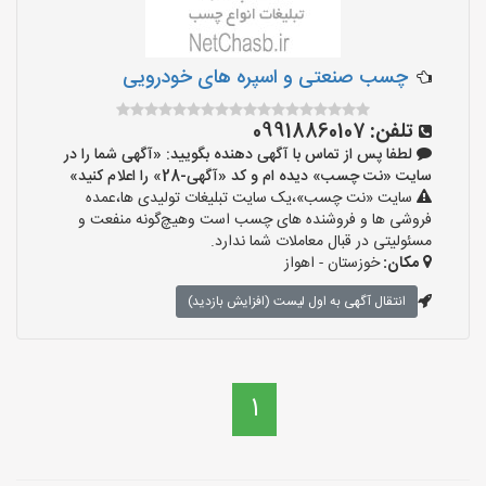
چسب صنعتی و اسپره های خودرویی
تلفن:
09918860107
لطفا پس از تماس با آگهی دهنده بگویید: «آگهی شما را در
سایت «نت چسب» دیده ام و کد «آگهی-28» را اعلام کنید»
سایت «نت چسب»،یک سایت تبلیغات تولیدی ها،عمده
فروشی ها و فروشنده های چسب است وهیچ‌گونه منفعت و
مسئولیتی در قبال معاملات شما ندارد.
مکان:
خوزستان - اهواز
انتقال آگهی به اول لیست (افزایش بازدید)
1