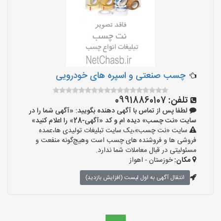
چسب صنعتی و اسپره های خودرویی
تلفن:
09918860107
لطفا پس از تماس با آگهی دهنده بگویید: «آگهی شما را در
سایت «نت چسب» دیده ام و کد «آگهی-28» را اعلام کنید»
سایت «نت چسب»،یک سایت تبلیغات تولیدی ها،عمده
فروشی ها و فروشنده های چسب است وهیچ‌گونه منفعت و
مسئولیتی در قبال معاملات شما ندارد.
مکان:
خوزستان - اهواز
انتقال آگهی به اول لیست (افزایش بازدید)