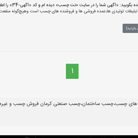
یید: «آگهی شما را در سایت «نت چسب» دیده ام و کد «آگهی-34» را اعلام کنید»
ات تولیدی ها،عمده فروشی ها و فروشنده های چسب است وهیچ‌گونه منفعت و م
بازدید)
1
 های چسب،چسب ساختمان،چسب صنعتی کرمان فروش چسب و غیره در ک