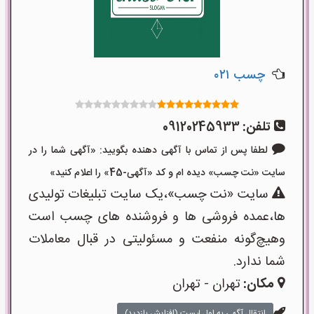
چسب ۰۲۱
تلفن:
09120245933
لطفا پس از تماس با آگهی دهنده بگویید: «آگهی شما را در
سایت «نت چسب» دیده ام و کد «آگهی-45» را اعلام کنید»
سایت «نت چسب»،یک سایت تبلیغات تولیدی
ها،عمده فروشی ها و فروشنده های چسب است
وهیچ‌گونه منفعت و مسئولیتی در قبال معاملات
شما ندارد.
مکان:
تهران - تهران
انتقال آگهی به اول لیست (افزایش بازدید)