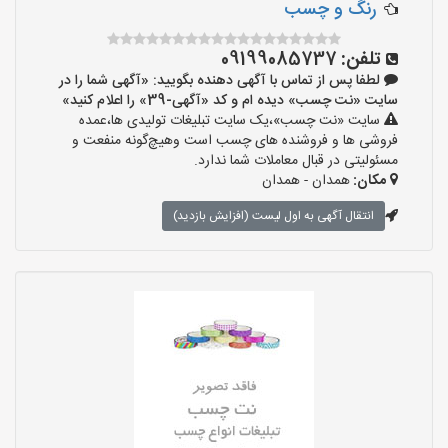
رنگ و چسب
تلفن:
09199085737
لطفا پس از تماس با آگهی دهنده بگویید: «آگهی شما را در
سایت «نت چسب» دیده ام و کد «آگهی-39» را اعلام کنید»
سایت «نت چسب»،یک سایت تبلیغات تولیدی ها،عمده
فروشی ها و فروشنده های چسب است وهیچ‌گونه منفعت و
مسئولیتی در قبال معاملات شما ندارد.
مکان:
همدان - همدان
انتقال آگهی به اول لیست (افزایش بازدید)