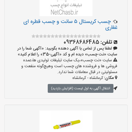
چسب کریستال ۵ سانت و چسب قطره ای
غفاری
تلفن:
09368686485
لطفا پس از تماس با آگهی دهنده بگویید: «آگهی شما را در
سایت «نت چسب» دیده ام و کد «آگهی-35» را اعلام کنید»
سایت «نت چسب»،یک سایت تبلیغات تولیدی ها،عمده
فروشی ها و فروشنده های چسب است وهیچ‌گونه منفعت و
مسئولیتی در قبال معاملات شما ندارد.
مکان:
کرمانشاه - کرمانشاه
انتقال آگهی به اول لیست (افزایش بازدید)