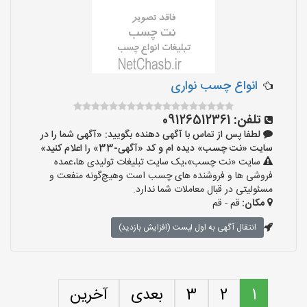
انواع چسب نواری
تلفن:
09126512361
لطفا پس از تماس با آگهی دهنده بگویید: «آگهی شما را در
سایت «نت چسب» دیده ام و کد «آگهی-33» را اعلام کنید»
سایت «نت چسب»،یک سایت تبلیغات تولیدی ها،عمده
فروشی ها و فروشنده های چسب است وهیچ‌گونه منفعت و
مسئولیتی در قبال معاملات شما ندارد.
مکان:
قم - قم
انتقال آگهی به اول لیست (افزایش بازدید)
1
2
3
بعدی
آخرین