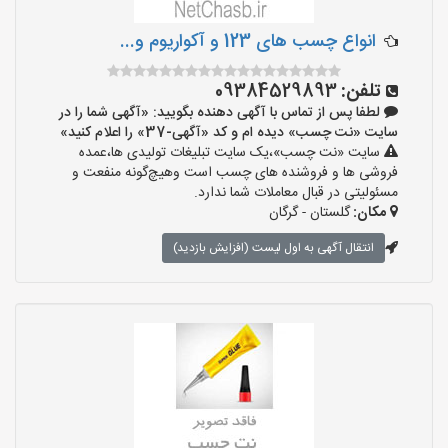
انواع چسب های 123 و آکواریوم و...
تلفن:
09384529893
لطفا پس از تماس با آگهی دهنده بگویید: «آگهی شما را در
سایت «نت چسب» دیده ام و کد «آگهی-37» را اعلام کنید»
سایت «نت چسب»،یک سایت تبلیغات تولیدی ها،عمده
فروشی ها و فروشنده های چسب است وهیچ‌گونه منفعت و
مسئولیتی در قبال معاملات شما ندارد.
مکان:
گلستان - گرگان
انتقال آگهی به اول لیست (افزایش بازدید)