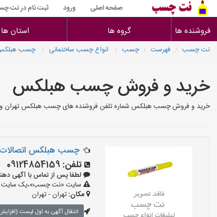
صفحه اصلی
ورود
ثبت نام در نت چ
فروشنده ها
گروه ها
استان ها
نت چسب
فهرست
چسب
انواع چسب ساختمانی
چسب هبلکس
خرید و فروش چسب هبلکس
خرید و فروش چسب هبلکس شماره تلفن فروشنده های چسب هبلکس تهران و ش
چسب هبلکس اتصالات
تلفن:
09124854159
لطفا پس از تماس با آگهی دهنده بگ
سایت «نت چسب»،یک سایت تبلیغ
مکان:
تهران - تهران
انتقال آگهی به اول لیست (افزایش 