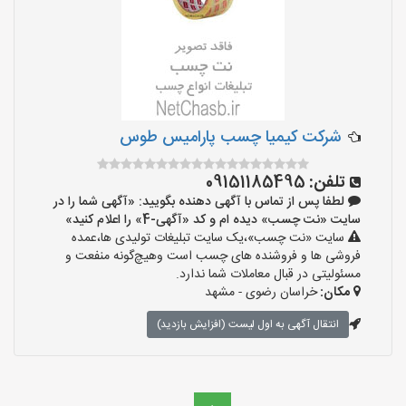
شرکت کیمیا چسب پارامیس طوس
تلفن:
09151185495
لطفا پس از تماس با آگهی دهنده بگویید: «آگهی شما را در
سایت «نت چسب» دیده ام و کد «آگهی-4» را اعلام کنید»
سایت «نت چسب»،یک سایت تبلیغات تولیدی ها،عمده
فروشی ها و فروشنده های چسب است وهیچ‌گونه منفعت و
مسئولیتی در قبال معاملات شما ندارد.
مکان:
خراسان رضوی - مشهد
انتقال آگهی به اول لیست (افزایش بازدید)