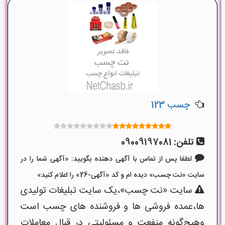
چسب 123
تلفن:
09009197081
لطفا پس از تماس با آگهی دهنده بگویید: «آگهی شما را در
سایت «نت چسب» دیده ام و کد «آگهی-26» را اعلام کنید»
سایت «نت چسب»،یک سایت تبلیغات تولیدی
ها،عمده فروشی ها و فروشنده های چسب است
وهیچ‌گونه منفعت و مسئولیتی در قبال معاملات