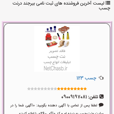
لیست آخرین فروشنده های ثبت نامی بیرجند درنت
چسب
چسب 123
تلفن:
09009197081
لطفا پس از تماس با آگهی دهنده بگویید: «آگهی شما را در
سایت «نت چسب» دیده ام و کد «آگهی-26» را اعلام کنید»